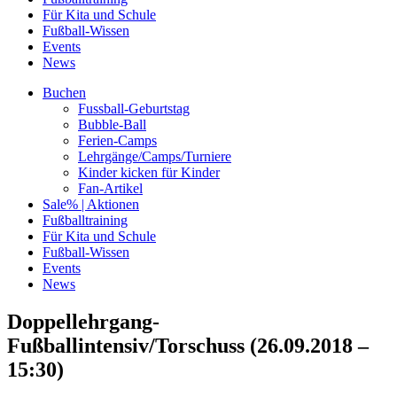
Für Kita und Schule
Fußball-Wissen
Events
News
Buchen
Fussball-Geburtstag
Bubble-Ball
Ferien-Camps
Lehrgänge/Camps/Turniere
Kinder kicken für Kinder
Fan-Artikel
Sale% | Aktionen
Fußballtraining
Für Kita und Schule
Fußball-Wissen
Events
News
Doppellehrgang-
Fußballintensiv/Torschuss (26.09.2018 –
15:30)