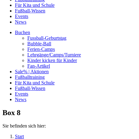
Für Kita und Schule
Fußball-Wissen
Events
News
Buchen
Fussball-Geburtstag
Bubble-Ball
Ferien-Camps
Lehrgänge/Camps/Turniere
Kinder kicken für Kinder
Fan-Artikel
Sale% | Aktionen
Fußballtraining
Für Kita und Schule
Fußball-Wissen
Events
News
Box 8
Sie befinden sich hier:
Start